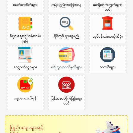
စမတ်စာအိတ်များ
ကုန်ပစ္စည်းအခြေအနေ
ပေးပို့စရိတ်တွက်ချက်
မည်
စီးပွားရေးလုပ်ငန်းလမ်း
ပို့စ်ကုဒ် ရှာဖွေမည်
လုပ်ငန်းသုံးစာတိုက်ပုံး
ညွန်
လျှောက်လွှာများ
ခရီးသွားလက်မှတ်များ
သတင်းများ
ချောကောက်ရန်
မြန်မာစာတိုက်ဖြင့်စျေး
ဝယ်
ပြည်ပချောများနှင့်