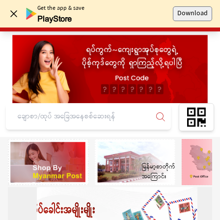
Get the app & save
Download
မြန်မာ့စာတိုက်လုပ်ငန်း
PlayStore
မြန်မာ့စာတိုက်
အကြောင်း