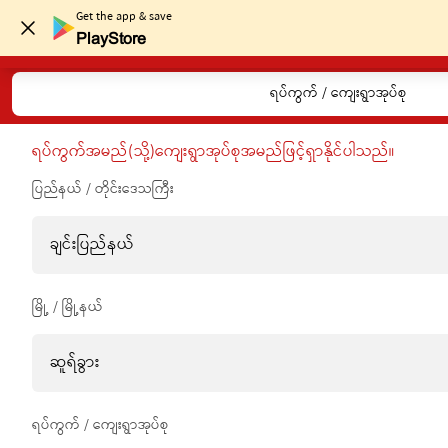
Get the app & save
PlayStore
ရပ်ကွက် / ကျေးရွာအုပ်စု
ရပ်ကွက်အမည်(သို့)ကျေးရွာအုပ်စုအမည်ဖြင့်ရှာနိုင်ပါသည်။
ပြည်နယ် / တိုင်းဒေသကြီး
ချင်းပြည်နယ်
မြို့ / မြို့နယ်
ဆူရ်ခွား
ရပ်ကွက် / ကျေးရွာအုပ်စု